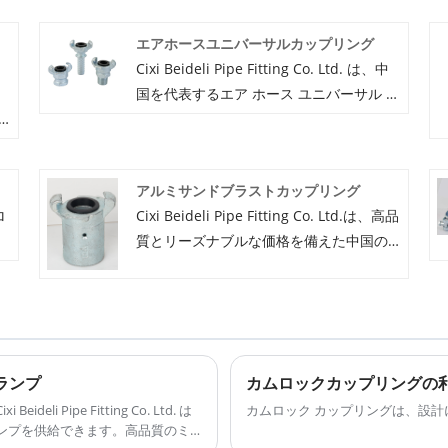
エアホースユニバーサルカップリング
Cixi Beideli Pipe Fitting Co. Ltd. は、中
国を代表するエア ホース ユニバーサル カ
ップリングの製造、供給、輸出業者で
す。精密鋳造エア ホース ユニバーサル カ
ップリングで 20 年の経験があります。幅
アルミサンドブラストカップリング
広いホース カップリングとクランプを供
ロ
Cixi Beideli Pipe Fitting Co. Ltd.は、高品
理
給できます。アメリカン タイプもありま
プ
質とリーズナブルな価格を備えた中国の
す。アメリカンタイプ、ヨーロッパタイ
アルミニウムサンドブラストカップリン
プ、オーストラリアタイプのユニバーサ
グ製造のプロフェッショナルリーダーで
ルカップリング3方向コネクタ。お客様と
す。製品の完璧な品質の追求に固執し、
のビジネス関係を構築したいと考えてい
当社のアルミニウムサンドブラストカッ
ます。
プリングは多くのお客様に満足されてい
クランプ
カムロックカップリングの利
ます。サンドブラスト カップリングの 20
i Pipe Fitting Co. Ltd. は
カムロック カップリングは、設
年以上の経験。中国のサンドブラスト カ
クランプを供給できます。高品質のミ
ップリングのサプライヤーになることを