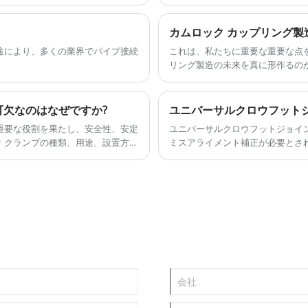
ます。必要に応じて、オンラインでタ
楽しみにしています。
7 クランプ。以下の製品リストに加え
ランプをカスタマイズすることもできま
カムロック カップリング
価格で提供できることを非常に嬉しく思
途により、多くの業界でパイプ接続
これは、私たちに重要な重要な点
リング製造の未来を真に形作るの
ありません。これは当社の製品進
寿命、環境コンプライアンスの問
可欠なのはなぜですか?
重要な役割を果たし、安全性、安定
ユニバーサルクロウフットジョイ
 クランプの種類、用途、設置方
ミスアライメント補正が必要とさ
技術者、調達専門家が情報に基づい
この記事では、動作原理、利点、
TTING CO.,LTD の専門知識から学び
要求の厳しい産業環境に適したカ
ます。