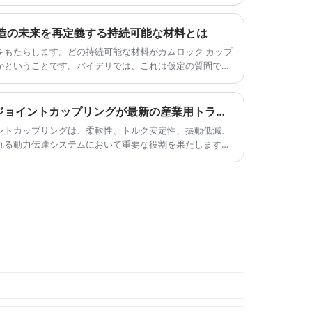
なクランプを購入するために当社の工場
に来てください。
製造の未来を再定義する持続可能な材料とは
をもたらします。どの持続可能な材料がカムロック カップ
かということです。バイデリでは、これは仮定の質問では
化の原動力であり、私が毎日お客様から聞くコスト効率、
題点に直接対処します。
ユニバーサルクロウフットジョイントカップリングが最新の産業用トランスミッションシステムに不可欠なのはなぜですか?
ントカップリングは、柔軟性、トルク安定性、振動低減、
れる動力伝達システムにおいて重要な役割を果たします。
用途、材料の選択、設置方法、メンテナンス方法、および
ップリング ソリューションを選択する方法について説明し