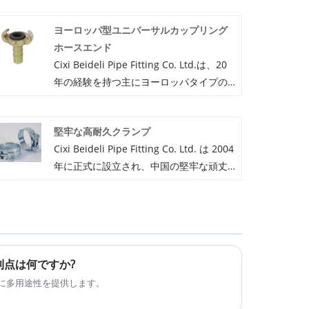
ヨーロッパ型ユニバーサルカップリング
ホースエンド
Cixi Beideli Pipe Fitting Co. Ltd.は、20
年の経験を持つ主にヨーロッパタイプの
ユニバーサルカップリングホースエンド
を生産する中国の製造業者およびサプラ
堅牢な高耐久クランプ
イヤーです。完璧な品質と良い価格の追
Cixi Beideli Pipe Fitting Co. Ltd. は 2004
求に固執しているため、当社のヨーロッ
年に正式に設立され、中国の堅牢な頑丈
パタイプのユニバーサルカップリングホ
なクランプの専門メーカーとサプライヤ
ースエンドは満足されていますヨーロッ
ー、および中国の堅牢な頑丈なクランプ
パタイプのユニバーサルカップリングホ
工場の 1 つとして、私たちは強力な強度
ースエンドに興味がある場合は、今すぐ
と完全な管理を行っています。また、私
ご相談ください。すぐに返信させていた
たちは 2 つを持っています。生産工場。
だきます。
点は何ですか?
主に一連のホース クランプやホース カッ
計に多用途性を提供します。
プリングなどの製造を扱っています。最
新の販売、低価格、高品質の堅牢な頑丈