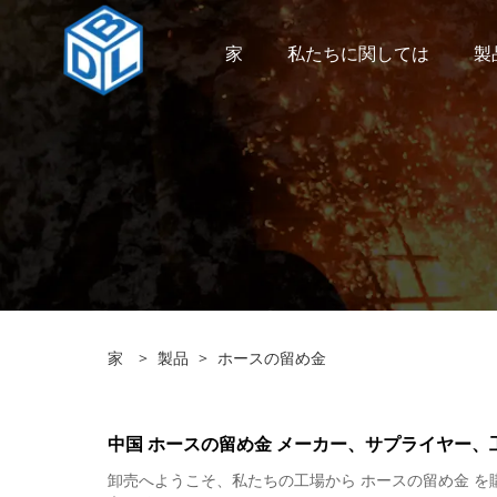
家
私たちに関しては
製
家
>
製品
>
ホースの留め金
中国 ホースの留め金 メーカー、サプライヤー、
卸売へようこそ、私たちの工場から ホースの留め金 を購