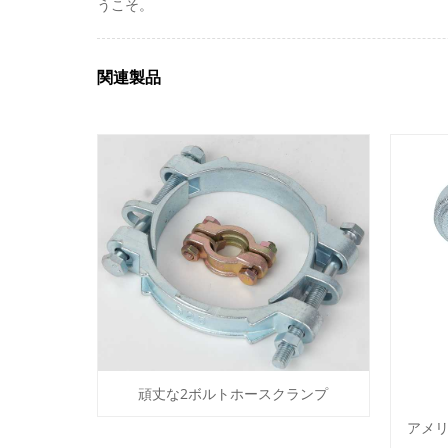
うこそ。
関連製品
頑丈な2ボルトホースクランプ
アメ