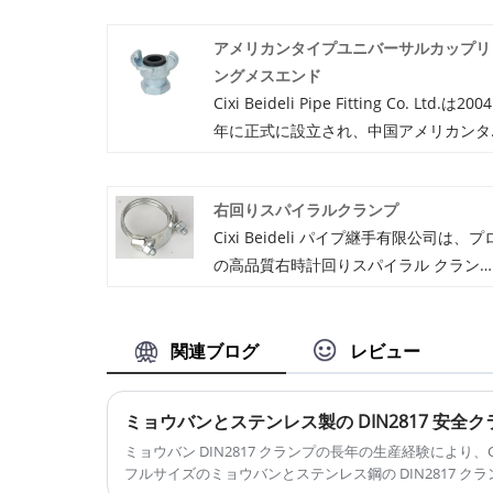
アメリカンタイプユニバーサルカップリ
ングメスエンド
Cixi Beideli Pipe Fitting Co. Ltd.は2004
年に正式に設立され、中国アメリカンタ
イプのユニバーサルカップリングメスエ
ンドメーカーと中国アメリカンタイプの
右回りスパイラルクランプ
ユニバーサルカップリングメスエンド工
Cixi Beideli パイプ継手有限公司は、プ
場の1つとして、強力な強度と完全な管
の高品質右時計回りスパイラル クラン
を行っています。一連のユニバーサルホ
工場およびサプライヤーです。私たちは
ースカップリングやホースクランプなど
幅広いホースカップリングとクランプを
のマーキング。
提供できます。右回りのスパイラルクラ
関連ブログ
レビュー
ンプはスチール製で、表面は亜鉛メッキ
されています。すべてのクランプは高品
ミョウバンとステンレス製の DIN2817 安全
質で手頃な価格です。お問い合わせまた
ミョウバン DIN2817 クランプの長年の生産経験により、Cixi Beidel
はトレイルオーダーを送信することを歓
フルサイズのミョウバンとステンレス鋼の DIN2817 
迎します。最適な見積りと最適なスパイ