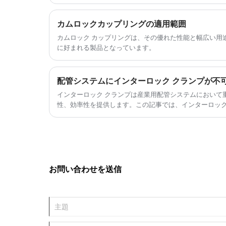
ョウバン DIN2817 クランプは多くの用途に対応でき
ラルクランプをご提案します。
イムリーなサービスをご利用ください。 Alum DIN281
て、特定のニーズに応じて独自の Alum DIN2817 ク
カムロックカップリングの適用範囲
す。Alum DIN2817 安全クランプを高品質で最良の
カムロック カップリングは、その優れた性能と幅広い用
います。
に好まれる製品となっています。
配管システムにインターロック クランプが不
インターロック クランプは産業用配管システムにおいて
性、効率性を提供します。この記事では、インターロック
法、メンテナンス、利点について説明し、エンジニア、
た意思決定を行えるようにします。 CIXI BEIDELI PIPE FI
ましょう。配管ソリューションを最適化します。
お問い合わせを送信