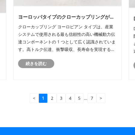
ヨーロッパタイプのクローカップリングが最
も信頼性の高い産業用電力伝送ソリューショ
クローカップリング ヨーロピアン タイプは、産業
ンである理由は何ですか?
理
システムで使用される最も信頼性の高い機械動力伝
達コンポーネントの 1 つとして広く認識されていま
す。高トルク伝達、衝撃吸収、長寿命を実現するよ
うに設計されており、ポンプ、コンプレッサー、コ
続きを読む
ンベア、重機の回転シャフトを接続する際に重要な
役割を果たします。
<
1
2
3
4
5
...
7
>