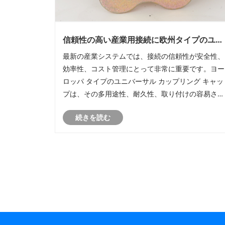
信頼性の高い産業用接続に欧州タイプのユニ
バーサル カップリング キャップを選択する
最新の産業システムでは、接続の信頼性が安全性、
由
効率性、コスト管理にとって非常に重要です。ヨー
ロッパ タイプのユニバーサル カップリング キャッ
プは、その多用途性、耐久性、取り付けの容易さに
より、あらゆる業界で好まれるソリューションとな
続きを読む
っています。この包括的なガイドでは、その構造、
利点、用途、選択のヒントについて説明しており、
バイヤーとエンジニアが情報に基づいた意思決定を
行うのに役立ちます。流体の移送、パイプラインの
密閉、または機器の保護のいずれを扱う場合でも、
この記事は主要な課題に対処し、実用的な解決策を
提供します。