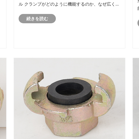
ル クランプがどのように機能するのか、なぜ広く使
用されているのか、そして振動制御、シール強化、
続きを読む
ホースの安全性、高圧環境などの実際の用途でスパ
イラル クランプがどのような問題を解決するのかに
ついて説明します。また、エンジニア、技術者、購
入者が十分な情報に基づいた意思決定を行えるよう
て
に設計された、インストール ガイド、比較表、トラ
ブルシューティングに関する洞察、メンテナンスの
ヒントも含まれています。