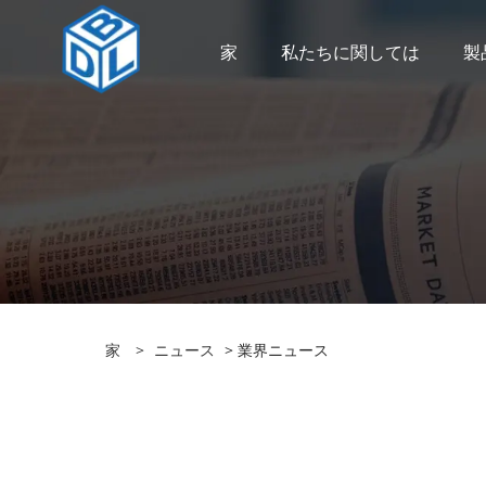
家
私たちに関しては
製
家
>
ニュース
> 業界ニュース