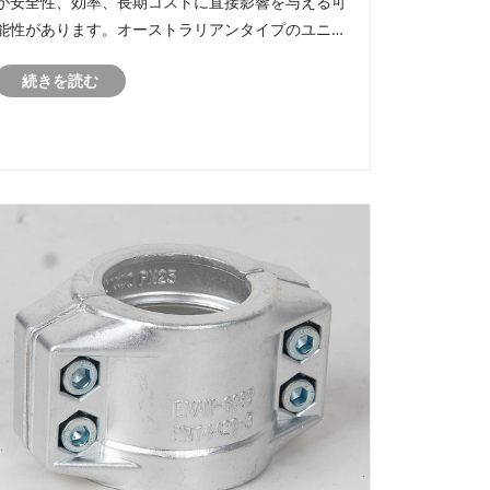
が安全性、効率、長期コストに直接影響を与える可
能性があります。オーストラリアンタイプのユニバ
ーサルカップリングは、その堅牢な構造、多用途
続きを読む
性、取り付けの容易さにより、広く信頼されるソリ
ューションとなっています。このカップリング タイ
プは、鉱山、農業、建設、水管理のいずれで使用さ
れる場合でも、厳しい条件下でも信頼性の高い性能
を発揮するように設計されています。