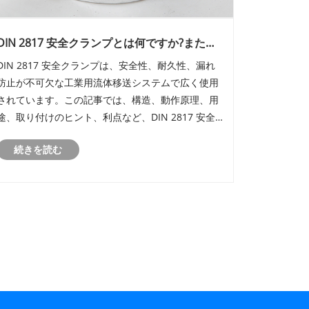
DIN 2817 安全クランプとは何ですか?また、
工業用ホースの接続に重要なのはなぜですか?
DIN 2817 安全クランプは、安全性、耐久性、漏れ
防止が不可欠な工業用流体移送システムで広く使用
されています。この記事では、構造、動作原理、用
途、取り付けのヒント、利点など、DIN 2817 安全
クランプに関する包括的なガイドを提供します。化
続きを読む
学処理、食品生産、石油・ガスのいずれの分野で
も、これらのクランプがどのように機能するかを理
解することで、コストのかかる故障を防ぎ、業務効
率を向上させることができます。