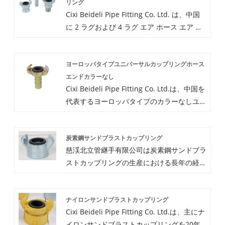
リング
Cixi Beideli Pipe Fitting Co. Ltd. は、中国
に 2 ラグおよび 4 ラグ エア ホース エア ホ
ース カップリングを直接供給する工場で
す。2 ラグおよび 4 ラグ エア ホース カップ
ヨーロッパタイプユニバーサルカップリングホース
リングをアメリカ、ロシア、ドイツ、英国な
エンドカラーなし
どの多くの国に輸出しています。当社の製品
Cixi Beideli Pipe Fitting Co. Ltd.は、中国を
は、良い品質、良い価格、良いサービスを持
代表するヨーロッパタイプのカラーなしユニ
っています。私たちから2ラグと4ラグのエ
バーサルカップリングホースエンドの製造、
アホースカップリングを購入することを歓迎
供給、輸出業者です。当社のカラーなしのヨ
します。最高の価格を見積もります。
炭素鋼サンドブラストカップリング
ーロッパ タイプ ユニバーサル カップリング
慈渓北立管継手有限公司は炭素鋼サンドブラ
ホース エンドは、特徴的なデザイン、競争
ストカップリングの生産における長年の経験
力のある価格、高品質を備えています。カラ
により、幅広い炭素鋼サンドブラストカップ
ーなしのヨーロッパ タイプ ユニバーサル カ
リングを供給できます。当社の高品質炭素鋼
ップリング ホース エンドの詳細について
ナイロンサンドブラストカップリング
サンドブラストカップリングは多くの用途に
は、今すぐお問い合わせください。
Cixi Beideli Pipe Fitting Co. Ltd.は、主にナ
対応できます。必要に応じて、オンラインで
イロンサンドブラストカップリングを20年