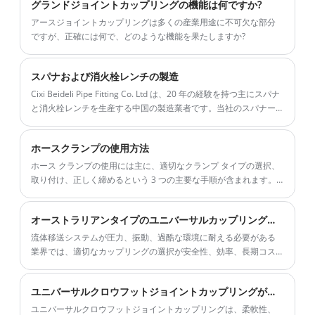
グランドジョイントカップリングの機能は何ですか?
さまざまな素材を取り揃えています。ようこそ私たちから低価格
で高品質のホイップチェック安全ケーブルホース対ホースを購入
アースジョイントカップリングは多くの産業用途に不可欠な部分
してください。ご協力を楽しみにしています。
ですが、正確には何で、どのような機能を果たしますか?
スパナおよび消火栓レンチの製造
Cixi Beideli Pipe Fitting Co. Ltd は、20 年の経験を持つ主にスパナ
と消火栓レンチを生産する中国の製造業者です。当社のスパナー
と消火栓レンチは炭素鋼材料とロストワックス鋳造技術で作られ
ているため、当社のスパナーと消火栓レンチは高品質です。価格
ホースクランプの使用方法
も良いです。ご協力をお待ちしております。
ホース クランプの使用には主に、適切なクランプ タイプの選択、
取り付け、正しく締めるという 3 つの主要な手順が含まれます。
密閉性と堅さを確保するには、クランプの設計 (ボルト締め、ネジ
締め、または無限クランプなど) とホースのタイプに応じて特定の
オーストラリアンタイプのユニバーサルカップリングが現代の産業用途に不可欠な理由は何ですか?
操作を調整する必要があります。
流体移送システムが圧力、振動、過酷な環境に耐える必要がある
業界では、適切なカップリングの選択が安全性、効率、長期コス
トに直接影響を与える可能性があります。オーストラリアンタイ
プのユニバーサルカップリングは、その堅牢な構造、多用途性、
ユニバーサルクロウフットジョイントカップリングが最新の産業用トランスミッションシステムに不可欠なのはなぜですか?
取り付けの容易さにより、広く信頼されるソリューションとなっ
ています。このカップリング タイプは、鉱山、農業、建設、水管
ユニバーサルクロウフットジョイントカップリングは、柔軟性、