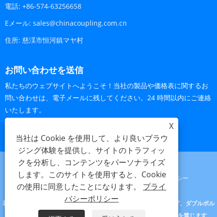
電話:
+86-574-63256658
Eメール:
sales@chinacoupling.com.cn
住所:
慈渓市恒河鎮マヤ村
お問い合わせを送信
私たちのウェブサイトへようこそ！当社の製品や価格表に関するお
問い合わせは、電子メールに残してください。24 時間以内にご連絡
いたします。
X
今すぐお問い合わせ
当社は Cookie を使用して、より良いブラウ
ジング体験を提供し、サイトのトラフィッ
クを分析し、コンテンツをパーソナライズ
します。このサイトを使用すると、Cookie
Links
Sitemap
RSS
XML
プライバシーポリシー
の使用に同意したことになります。
プライ
バシーポリシー
著作権 © 2023 慈渓北立管継手有限公司- ユニバーサルカップリング、ダブルボル
トクランプ、グランドジョイントカップリング - 無断複写・転載を禁じます