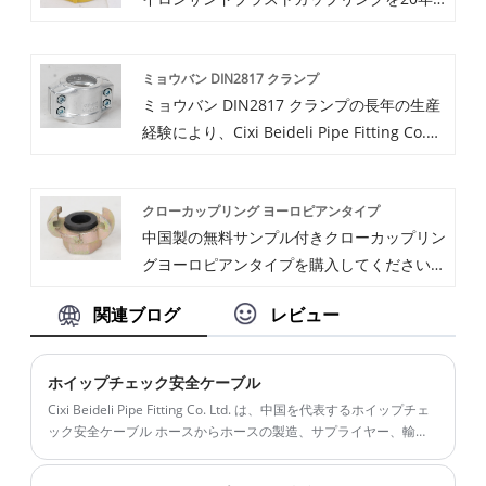
タイムリーに入手してください。炭素鋼サン
以上生産している中国の製造業者およびサプ
ドブラストカップリングに関するサービス。
ライヤーです。製品の完璧な品質の追求に固
お問い合わせを歓迎します。最高の価格をお
ミョウバン DIN2817 クランプ
執し、当社のナイロンサンドブラストカップ
見積りさせていただきます。
ミョウバン DIN2817 クランプの長年の生産
リングは多くのお客様に満足されています。
経験により、Cixi Beideli Pipe Fitting Co.
最新の販売、低価格、高品質のナイロンサン
Ltd. はフルサイズのミョウバンとステンレ
ドブラストカップリングを購入するために私
ス鋼の DIN2817 クランプを供給できます。
たちの工場に来てください。私たちはあなた
クローカップリング ヨーロピアンタイプ
高品質のミョウバン DIN2817 クランプは多
と協力することを楽しみにしています。
中国製の無料サンプル付きクローカップリン
くの用途に対応できます。必要に応じて、オ
グヨーロピアンタイプを購入してください。
ンラインでタイムリーなサービスをご利用く
慈渓北立管継手有限公司は中国の大規模製造
ださい。 Alum DIN2817 クランプ。以下の
関連ブログ
レビュー
およびサプライヤーです。当社はヨーロッパ
製品リストに加えて、特定のニーズに応じて
タイプのユニバーサルカップリングおねじに
独自の Alum DIN2817 クランプをカスタマ
20年間携わっています。クローに興味があ
イズすることもできます。Alum DIN2817
ホイップチェック安全ケーブル
る場合は、カップリングヨーロッパタイプ今
安全クランプを高品質で最良の価格で提供で
Cixi Beideli Pipe Fitting Co. Ltd. は、中国を代表するホイップチェ
すぐご相談ください。すぐに返信させていた
きることを非常に嬉しく思います。
ック安全ケーブル ホースからホースの製造、サプライヤー、輸出
業者です。私たちはホースからホースへのホイップチェック安全
だきます。
ケーブル ホースについて 20 年以上の経験があり、フル サイズと