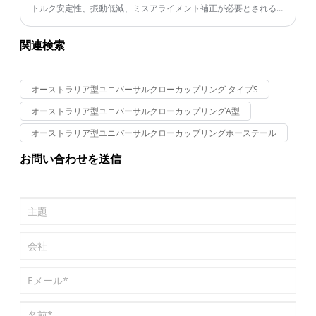
理のいずれで使用される場合でも、厳しい条件下でも信頼性の高
トルク安定性、振動低減、ミスアライメント補正が必要とされる
い性能を発揮するように設計されています。
動力伝達システムにおいて重要な役割を果たします。この記事で
は、動作原理、利点、用途、材料の選択、設置方法、メンテナン
関連検索
ス方法、および要求の厳しい産業環境に適したカップリング ソリ
ューションを選択する方法について説明します。
オーストラリア型ユニバーサルクローカップリング タイプS
オーストラリア型ユニバーサルクローカップリングA型
オーストラリア型ユニバーサルクローカップリングホーステール
お問い合わせを送信