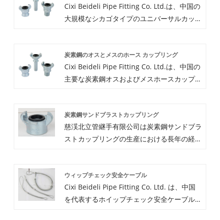
Cixi Beideli Pipe Fitting Co. Ltd.は、中国の
大規模なシカゴタイプのユニバーサルカップ
リングの製造およびサプライヤーです。当社
の工場は寧波港と上海港の近くの寧波浙江省
炭素鋼のオスとメスのホース カップリング
にあります。私たちは長年にわたりシカゴタ
Cixi Beideli Pipe Fitting Co. Ltd.は、中国の
イプのユニバーサルカップリングを専門にし
主要な炭素鋼オスおよびメスホースカップリ
ています。私たちの工場を訪問することを歓
ングの製造およびサプライヤーです。当社の
迎し、あなたに製品を供給することを楽しみ
製品は完璧な品質と手頃な価格の材料炭素鋼
にしています。
炭素鋼サンドブラストカップリング
で作られているため、当社の炭素鋼オスおよ
慈渓北立管継手有限公司は炭素鋼サンドブラ
びメスホースカップリングは、多くのお客様
ストカップリングの生産における長年の経験
にご満足いただいております。お気軽にお問
により、幅広い炭素鋼サンドブラストカップ
い合わせください。最高の価格が得られま
リングを供給できます。当社の高品質炭素鋼
す。
ウィップチェック安全ケーブル
サンドブラストカップリングは多くの用途に
Cixi Beideli Pipe Fitting Co. Ltd. は、中国
対応できます。必要に応じて、オンラインで
を代表するホイップチェック安全ケーブル
タイムリーに入手してください。炭素鋼サン
ホースからホースの製造、サプライヤー、輸
ドブラストカップリングに関するサービス。