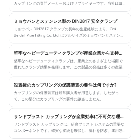
カップリングの専門メーカーおよびサプライヤーです。当社はヨ
ーロッパタイプのユニバーサルカップリングを20年以上製造し、
最高の品質と最高の価格でオーストラリアの多くの顧客に供給し
ミョウバンとステンレス製の DIN2817 安全クランプ
ています。当社の製品の写真がいくつかあります。
ミョウバン DIN2817 クランプの長年の生産経験により、Cixi
Beideli Pipe Fitting Co. Ltd. はフルサイズのミョウバンとステンレ
ス鋼の DIN2817 クランプを供給できます。高品質のミョウバン
DIN2817 クランプは多くの用途に対応できます。必要に応じて、
堅牢なヘビーデューティクランプが産業企業から支持を得ています
オンラインでタイムリーなサービスをご利用ください。 Alum
DIN2817 クランプ。以下の製品リストに加えて、特定のニーズに
堅牢なヘビーデューティクランプは、産業上のさまざまな場面で
応じて独自の Alum DIN2817 クランプをカスタマイズすることも
優れたクランプ効果を発揮します。この製品の発売は多くの産業
できます。Alum DIN2817 安全クランプを高品質で最良の価格で
企業に歓迎され、支持されています。
提供できることを非常に嬉しく思います。
設置後のカップリングの保護装置の要件は何ですか?
カップリングの保護装置は通常購入者が用意します。したがっ
て、この部分はカップリングの要件に該当しません。
サンドブラスト カップリングが産業効率に不可欠な理由は何ですか?
サンドブラスト カップリングは、研磨ブラスト システムの重要な
コンポーネントです。確実な接続を確保し、漏れを防ぎ、運用効
率を維持します。この記事では、その種類、用途、設置、メンテ