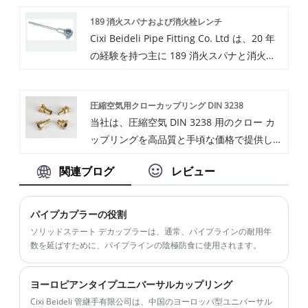
出業者です。私たちはホイップチェック安全
お問い合わせを歓迎します。最高の価格をお
189 消火スパナおよび消火栓レンチ
ケーブル ホースからホースについて 20 年以
見積りさせていただきます。
Cixi Beideli Pipe Fitting Co. Ltd は、20 年
上の経験があり、フル サイズと多くの異な
の経験を持つ主に 189 消火スパナと消火栓
る素材を取り揃えています。ようこそ私たち
レンチを生産する中国の製造業者です。当社
から低価格で高品質のホイップチェック安全
の 189 消火スパナと消火栓レンチは炭素鋼
ケーブルホース対ホースを購入してくださ
圧縮空気用クローカップリング DIN 3238
素材とロストワックス鋳造技術で作られてい
い。ご協力を楽しみにしています。
当社は、圧縮空気 DIN 3238 用のクロー カ
るため、当社のスパナと消火栓レンチは優れ
ップリングを高品質と手頃な価格で提供して
た性能を持っています。品質も良いです。価
います。当社は長年にわたり中国寧波で圧縮
格も良いです。ご協力をお待ちしておりま
関連ブログ
レビュー
空気 DIN 3238 用のクロー カップリングを
す。
製造しています。
パイプカプラーの役割
ソリッドステート デカップラーは、通常、パイプラインの耐用年
数を延ばすために、パイプラインの陰極防食に使用されます。
ヨーロピアンタイプユニバーサルカップリング
Cixi Beideli 管継手有限公司は、中国のヨーロッパ型ユニバーサル