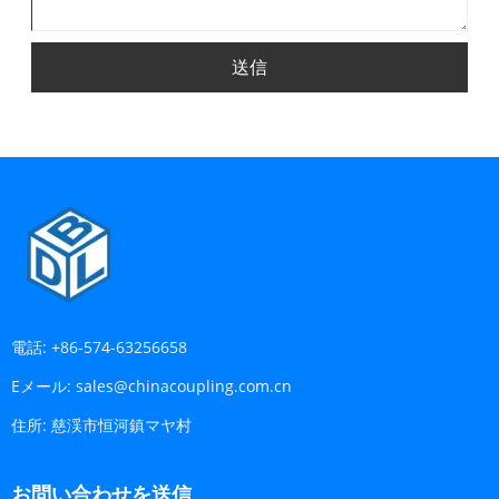
送信
電話:
+86-574-63256658
Eメール:
sales@chinacoupling.com.cn
住所:
慈渓市恒河鎮マヤ村
お問い合わせを送信