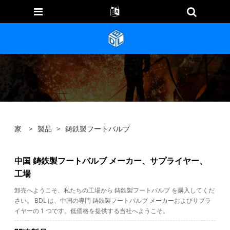
家
>
製品
>
鋳鉄製フートバルブ
中国 鋳鉄製フートバルブ メーカー、サプライヤー、
工場
卸売へようこそ、私たちの工場から 鋳鉄製フートバルブ を購入してくだ
さい。 BDL は、中国の専門 鋳鉄製フートバルブ メーカーおよびサプラ
イヤーの 1 つです。低価格を提供する当社へようこそ。