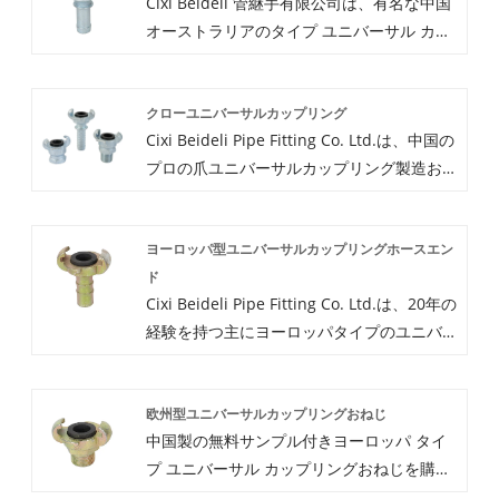
Cixi Beideli 管継手有限公司は、有名な中国
オーストラリアのタイプ ユニバーサル カッ
プリングのメーカーおよびサプライヤーの 1
つです。当社の工場はアメリカンタイプのユ
クローユニバーサルカップリング
ニバーサルカップリングブランクエンドの製
Cixi Beideli Pipe Fitting Co. Ltd.は、中国の
造を専門としています。鋳造工場と機械加工
プロの爪ユニバーサルカップリング製造およ
工場があり、床面積は約8000平方メートル
び工場の1つとして、当社の爪ユニバーサル
です。 Cixi Beideli Pipe Fitting Co. Ltd.は
カップリングは高品質、優れた価格、優れた
寧波港と上海港の近くの浙江省慈渓にありま
ヨーロッパ型ユニバーサルカップリングホースエン
サービスを備えているため、世界中に爪ユニ
す。当社のアメリカンタイプのユニバーサル
ド
バーサルカップリングを供給しています。新
カップリングブランクエンドは、アメリカ、
Cixi Beideli Pipe Fitting Co. Ltd.は、20年の
旧を歓迎します。顧客は今後も私たちと協力
ドイツ、イギリス、オーストラリア、ロシ
経験を持つ主にヨーロッパタイプのユニバー
して、より良い未来を一緒に築いていきま
ア、マレーシア、その他多くの国に供給され
サルカップリングホースエンドを生産する中
す。
ています。
国の製造業者およびサプライヤーです。完璧
欧州型ユニバーサルカップリングおねじ
な品質と良い価格の追求に固執しているた
中国製の無料サンプル付きヨーロッパ タイ
め、当社のヨーロッパタイプのユニバーサル
プ ユニバーサル カップリングおねじを購入
カップリングホースエンドは満足されていま
します。Cixi Beideli 管継手有限公司は中国
すヨーロッパタイプのユニバーサルカップリ