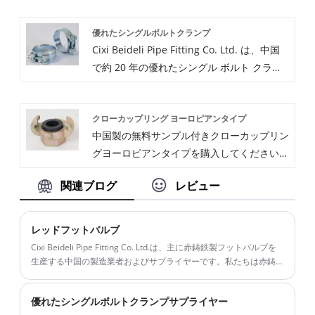
の大規模製造およびサプライヤーです。当社
ングホースエンドに興味がある場合は、今す
優れたシングルボルトクランプ
はヨーロッパ タイプ ユニバーサル カップリ
ぐご相談ください。すぐに返信させていただ
Cixi Beideli Pipe Fitting Co. Ltd. は、中国
ングおねじに 20 年間携わっています。ご興
きます。
で約 20 年の優れたシングル ボルト クラン
味があればヨーロッパタイプのユニバーサル
プの専門メーカーおよびサプライヤーです。
カップリングおねじの場合は、今すぐご相談
私たちは強力な強度と完全な管理を持ってい
ください。すぐに返信させていただきます。
クローカップリング ヨーロピアンタイプ
ます。私たちは主に一連の優れたシングルボ
中国製の無料サンプル付きクローカップリン
ルトクランプなどの製造に取り組んでいま
グヨーロピアンタイプを購入してください。
す。私たちは品質志向と顧客優先の原則にこ
慈渓北立管継手有限公司は中国の大規模製造
だわり、ビジネス銅化のための手紙、電話、
関連ブログ
レビュー
およびサプライヤーです。当社はヨーロッパ
調査を心から歓迎します。常に高品質のサー
タイプのユニバーサルカップリングおねじに
ビスをお約束します。
20年間携わっています。クローに興味があ
レッドフットバルブ
る場合は、カップリングヨーロッパタイプ今
Cixi Beideli Pipe Fitting Co. Ltd.は、主に赤鋳鉄製フットバルブを
すぐご相談ください。すぐに返信させていた
生産する中国の製造業者およびサプライヤーです。私たちは赤鋳
鉄製フートバルブの生産に20年以上の経験があります
だきます。
優れたシングルボルトクランプサプライヤー