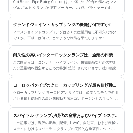
Cixi Beideli Pipe Fitting Co. Ltd. は、中国で約 20 年の優れたシン
グル ボルト クランプの専門メーカーおよびサプライヤーです。私
たちは強力な強度と完全な管理を持っています。私たちは主に一
連の優れたシングルボルトクランプなどの製造に取り組んでいま
グランドジョイントカップリングの機能は何ですか?
す。私たちは品質志向と顧客優先の原則にこだわり、ビジネス銅
化のための手紙、電話、調査を心から歓迎します。常に高品質の
アースジョイントカップリングは多くの産業用途に不可欠な部分
サービスをお約束します。
ですが、正確には何で、どのような機能を果たしますか?
耐久性の高いインターロッククランプは、企業の作業効率の向上に役立ちます
この固定具は、コンテナ、パイプライン、機械部品などの大型ま
たは重量物を固定するために特別に設計されています。強い振動
や動きに対しても堅固な状態を保つことができ、工業生産におけ
る高い効率と安全性を確保します。
ヨーロッパタイプのクローカップリングが最も信頼性の高い産業用電力伝送ソリューションである理由は何ですか?
クローカップリング ヨーロピアン タイプは、産業システムで使用
される最も信頼性の高い機械動力伝達コンポーネントの 1 つとし
て広く認識されています。高トルク伝達、衝撃吸収、長寿命を実
現するように設計されており、ポンプ、コンプレッサー、コンベ
スパイラル クランプが現代の産業およびパイプ システムに不可欠である理由は何ですか?
ア、重機の回転シャフトを接続する際に重要な役割を果たしま
す。
この記事では、現代の産業、配管、HVAC、自動車、および機械シ
ステムにおけるスパイラル クランプの実際的な重要性について説