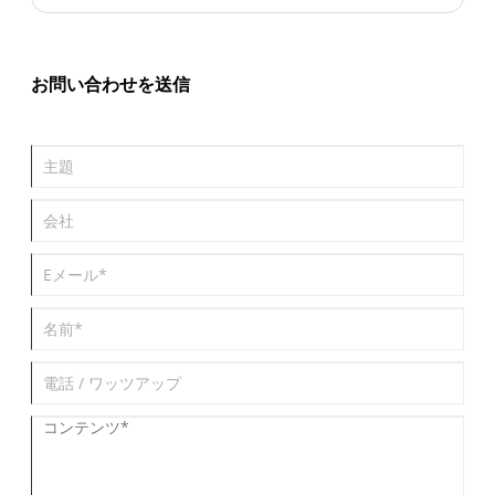
明します。スパイラル クランプがどのように機能するのか、なぜ
広く使用されているのか、そして振動制御、シール強化、ホース
の安全性、高圧環境などの実際の用途でスパイラル クランプがど
のような問題を解決するのかについて説明します。また、エンジ
お問い合わせを送信
ニア、技術者、購入者が十分な情報に基づいた意思決定を行える
ように設計された、インストール ガイド、比較表、トラブルシュ
ーティングに関する洞察、メンテナンスのヒントも含まれていま
す。