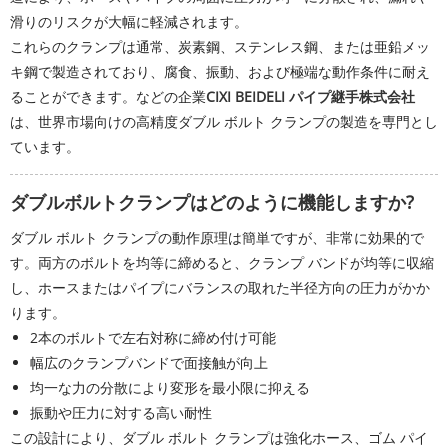
滑りのリスクが大幅に軽減されます。
これらのクランプは通常、炭素鋼、ステンレス鋼、または亜鉛メッ
キ鋼で製造されており、腐食、振動、および極端な動作条件に耐え
ることができます。などの企業
CIXI BEIDELI パイプ継手株式会社
は、世界市場向けの高精度ダブル ボルト クランプの製造を専門とし
ています。
ダブルボルトクランプはどのように機能しますか?
ダブル ボルト クランプの動作原理は簡単ですが、非常に効果的で
す。両方のボルトを均等に締めると、クランプ バンドが均等に収縮
し、ホースまたはパイプにバランスの取れた半径方向の圧力がかか
ります。
2本のボルトで左右対称に締め付け可能
幅広のクランプバンドで面接触が向上
均一な力の分散により変形を最小限に抑える
振動や圧力に対する高い耐性
この設計により、ダブル ボルト クランプは強化ホース、ゴム パイ