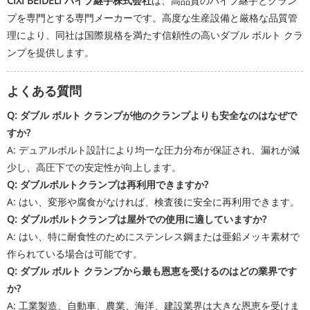
CIXI BEIDELI パイプ継手株式会社
は、高品質のパイプ継手とクラン
プを専門とする専門メーカーです。高度な生産設備と厳格な品質管
理により、同社は国際規格を満たす信頼性の高いダブル ボルト クラ
ンプを提供します。
よくある質問
Q: ダブル ボルト クランプが他のクランプよりも安全なのはなぜで
すか?
A: デュアルボルト設計により均一な圧力分布が保証され、漏れが減
少し、高圧下での安定性が向上します。
Q: ダブルボルトクランプは再利用できますか?
A: はい、変形や腐食がなければ、検査後に安全に再利用できます。
Q: ダブルボルトクランプは屋外での使用に適していますか?
A: はい、特に耐食性のためにステンレス鋼または亜鉛メッキ素材で
作られている場合は可能です。
Q: ダブル ボルト クランプから最も恩恵を受けるのはどの業界です
か?
A: 工業製造、自動車、農業、海洋、建設業界は大きな恩恵を受けま