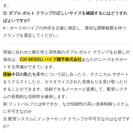
す。
Q: ダブル ボルト クランプの正しいサイズを確認するにはどうすれ
ばよいですか?
A：ホースやパイプの外径を正確に測定し、適切な調整範囲を持つ
クランプを選定してください。
用途に合わせた耐久性と高性能のダブル ボルト クランプをお探しの
場合は、
CIXI BEIDELI パイプ継手株式会社
あなたのニーズをサポー
トする準備ができています。
接触
今日の私たち
要件について話し合ったり、テクニカル サポート
をリクエストしたり、カスタマイズされた見積もりを受け取ったり
することができます。信頼できるメーカーと提携して、配管システ
ムの長期的な信頼性を確保します。
前:
フットバルブとは何ですか、なぜ信頼性の高い流体制御システム
に不可欠なのか
次:
配管システムにインターロック クランプが不可欠なのはなぜです
か?