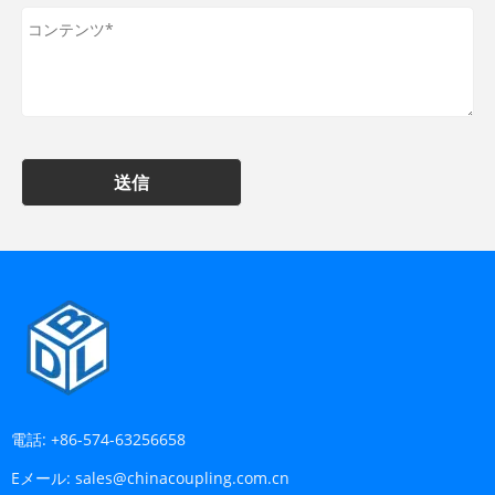
送信
電話:
+86-574-63256658
Eメール:
sales@chinacoupling.com.cn