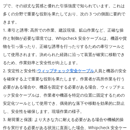
プで、その頑丈な質感と優れた引張強度で知られています。これは
多くの分野で重要な役割を果たしており、次の 3 つの側面に要約で
きます。
1. 牽引と誘導: 高所での作業、建設現場、鉱山作業など、正確な操
作と制御が必要な環境では、Whipcheck 安全ケーブルは、機器や貨
物を引っ張ったり、正確な誘導を行ったりするための牽引ツールと
して使用されます。決められた経路に沿って装置が確実に移動でき
るため、作業効率と安全性が向上します。
2. 安定性と安全性:
ウィップチェック安全ケーブル
人員と機器の安全
を確保する上で重要な役割を果たします。作業者が高所作業を行う
必要がある場合や、機器を固定する必要がある場合、ウィップチェ
ック安全ケーブルは、作業者や機器を特定の位置に固定するための
安定化ツールとして使用でき、偶発的な落下や移動を効果的に防止
し、安全性を確保します。現場作業の様子。
3. 耐荷重と保護: より大きな力に耐える必要がある場合や機械的操
作を実行する必要がある状況に直面した場合、Whipcheck 安全ケー