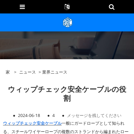
家
>
ニュース
>
業界ニュース
ウィップチェック安全ケーブルの役
割
●
2024-06-18
●
4
●
メッセージを残してください
ウィップチェック安全ケーブル
一般にガードロープとして知られ
る、スチールワイヤーロープの複数のストランドから編まれたロー