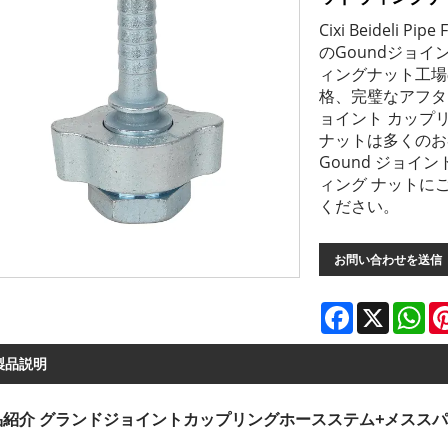
Cixi Beideli 
のGoundジョ
ィングナット工場
格、完璧なアフタ
ョイント カップリ
ナットは多くのお
Gound ジョイン
ィング ナットに
ください。
お問い合わせを送信
Facebook
X
Wh
製品説明
品紹介 グランドジョイントカップリングホースステム+メスス