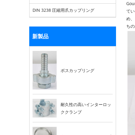
Go
DIN 3238 圧縮用爪カップリング
てい
め、
ちの
新製品
ボスカップリング
耐久性の高いインターロッ
ククランプ