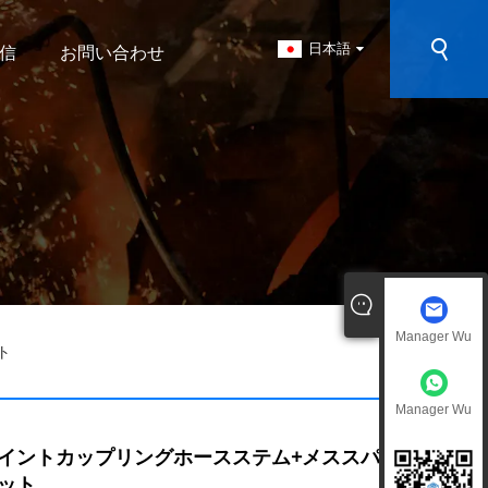
日本語
信
お問い合わせ
Manager Wu
ト
Manager Wu
イントカップリングホースステム+メススパ
ット