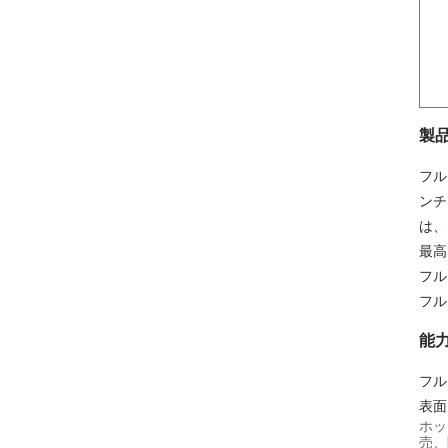
製
フル
ンチ
は、
最高
フル
フル
能
フル
表面
ホッ
売、