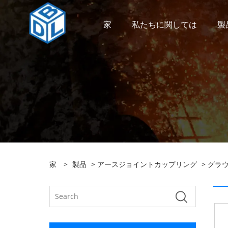
家
私たちに関しては
製
家
>
製品
>
アースジョイントカップリング
> グラ