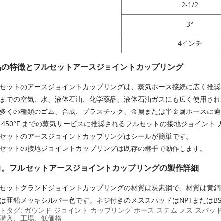
2-1/2
3°
4インチ
品の特徴とフルセットアースジョイントカップリング
セットのアースジョイントカップリングは、蒸気ホース接続に広く推奨さ
までの空気、水、液体石油、化学薬品、液体石油ガスにも広く使用され
多くの種類のゴム、合成、プラスチック、金属または半金属ホースに適
 450°F までの蒸気サービスに推奨されるフルセットの接地ジョイント
セットのアースジョイントカップリングはシールが簡単です。
セットの接地ジョイントカップリングは既存の継手で動作します。
力。フルセットアースジョイントカップリングの製作詳細
セットグランドジョイントカップリングの材質は炭素鋼で、材質は黄銅
は亜鉛メッキシルバー色です。ネジ付きのメススパッドはNPTまたはB
トタグ: ガウンド ジョイント カップリング ホース ステム メス スパ
購入、工場、低価格